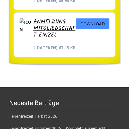
1 DATEI(EN)
85.95 KB
ANMELDUNG
DOWNLOAD
MITGLIEDSCHAF
T EINZEL
1 DATEI(EN)
67.15 KB
Neueste Beiträge
Ferienfreizeit Herbst 2026
Ferienfreizeit Sommer 2026 – Komplett ausgebucht!