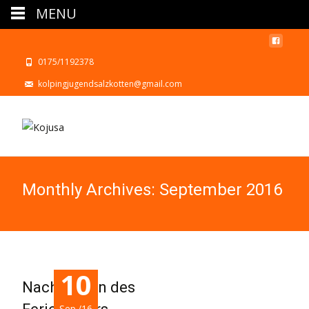
MENU
0175/1192378
kolpingjugendsalzkotten@gmail.com
Monthly Archives: September 2016
10
Nachtreffen des
Sep./16