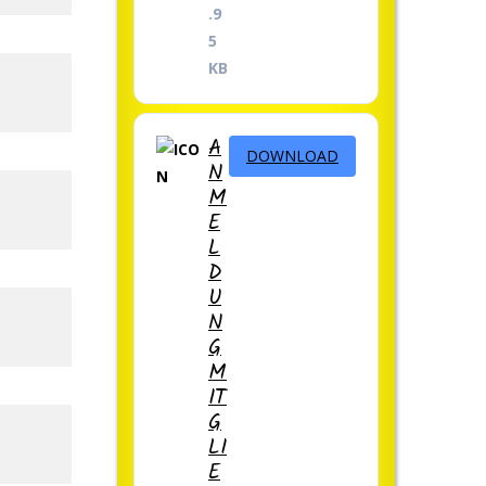
.9
5
KB
A
DOWNLOAD
N
M
E
L
D
U
N
G
M
IT
G
LI
E