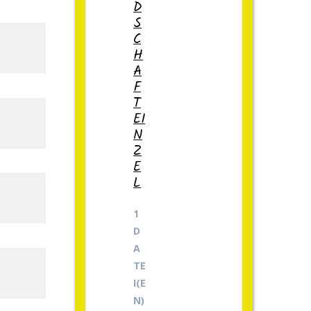
D
S
C
H
A
F
T
EI
N
Z
E
L
1
D
A
TE
I(E
N)