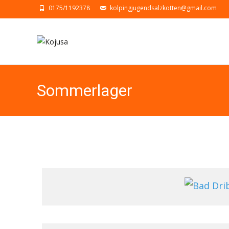
0175/1192378
kolpingjugendsalzkotten@gmail.com
Sommerlager