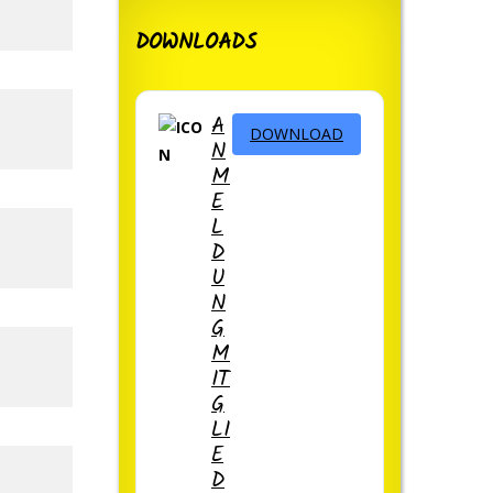
DOWNLOADS
A
DOWNLOAD
N
M
E
L
D
U
N
G
M
IT
G
LI
E
D