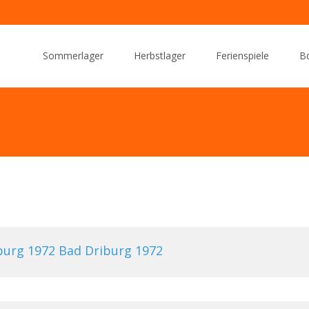
Skip
to
Sommerlager
Herbstlager
Ferienspiele
Bd
content
Bad Driburg 1972