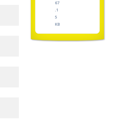
67
.1
5
KB