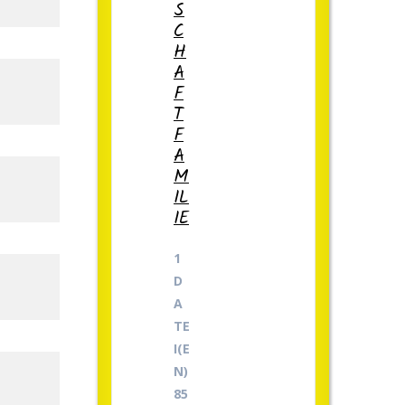
S
C
H
A
F
T
F
A
M
IL
IE
1
D
A
TE
I(E
N)
85