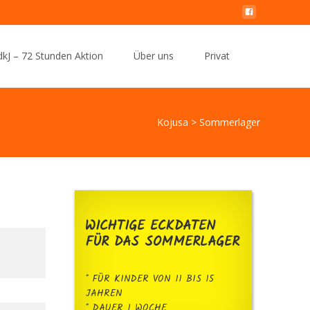
Search
kJ – 72 Stunden Aktion
Über uns
Privat
for:
Kojusa
>
Sommerlager
WICHTIGE ECKDATEN
FÜR DAS SOMMERLAGER
* FÜR KINDER VON 11 BIS 15
JAHREN
* DAUER 1 WOCHE