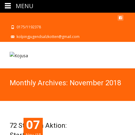
MENU
0175/1192378
kolpingjugendsalzkotten@gmail.com
Monthly Archives: November 2018
07
72 Stunden Aktion:
Nov./18