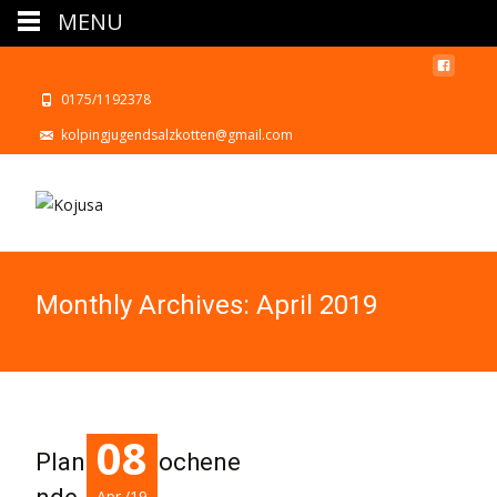
MENU
0175/1192378
kolpingjugendsalzkotten@gmail.com
Monthly Archives: April 2019
08
Planungswochene
Apr./19