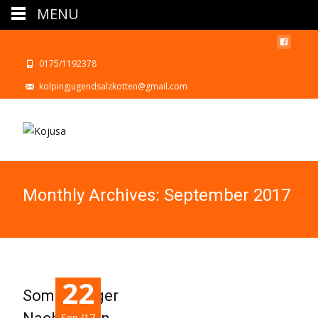
MENU
0175/1192378
kolpingjugendsalzkotten@gmail.com
Monthly Archives: September 2017
22
Sommerlager
Sep./17