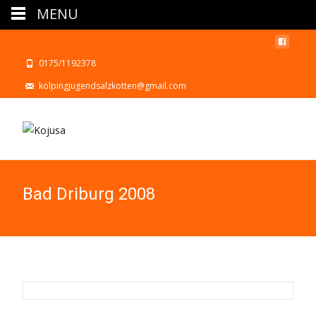
MENU
0175/1192378
kolpingjugendsalzkotten@gmail.com
Bad Driburg 2008