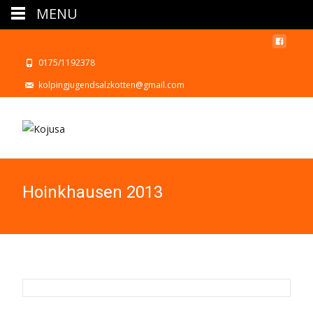
MENU
0175/1192378
kolpingjugendsalzkotten@gmail.com
Hoinkhausen 2013