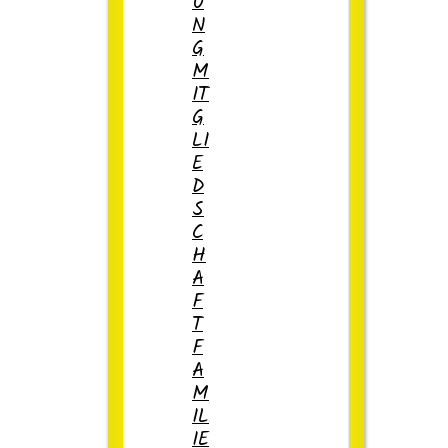
U
N
G
M
IT
G
LI
E
D
S
C
H
A
F
T
F
A
M
IL
IE