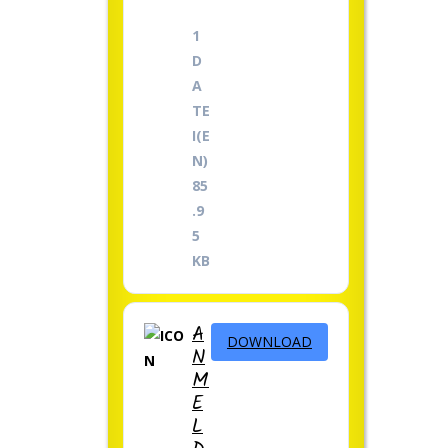
1
D
A
TE
I(E
N)
85
.9
5
KB
A
DOWNLOAD
N
M
E
L