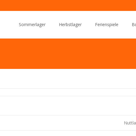
Skip
to
Sommerlager
Herbstlager
Ferienspiele
Bd
content
Nuttl