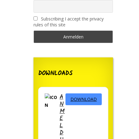
Subscribing I accept the privacy
rules of this site
DOWNLOADS
A
DOWNLOAD
N
M
E
L
D