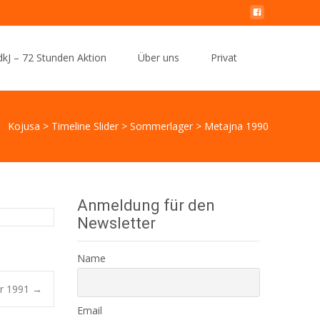
Search
kJ – 72 Stunden Aktion
Über uns
Privat
for:
Kojusa
>
Timeline Slider
>
Sommerlager
>
Metajna 1990
Anmeldung für den
Newsletter
Name
ar 1991
→
Email