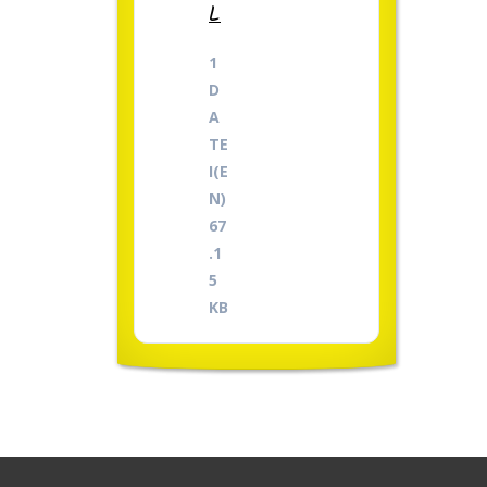
L
1
D
A
TE
I(E
N)
67
.1
5
KB