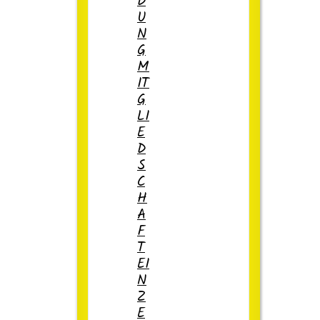
D
U
N
G
M
IT
G
LI
E
D
S
C
H
A
F
T
EI
N
Z
E