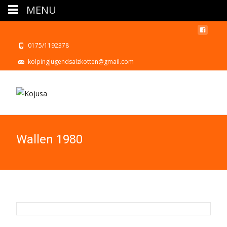
MENU
0175/1192378
kolpingjugendsalzkotten@gmail.com
Wallen 1980