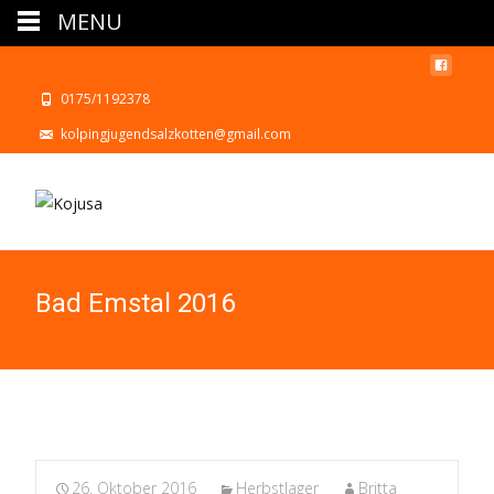
MENU
0175/1192378
kolpingjugendsalzkotten@gmail.com
Bad Emstal 2016
26. Oktober 2016
Herbstlager
Britta