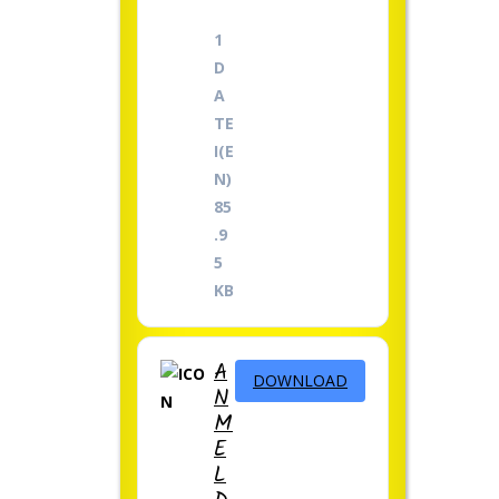
1
D
A
TE
I(E
N)
85
.9
5
KB
A
DOWNLOAD
N
M
E
L