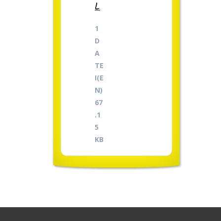
L
1
D
A
TE
I(E
N)
67
.1
5
KB