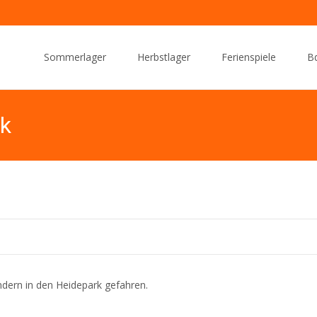
Skip
to
Sommerlager
Herbstlager
Ferienspiele
Bd
content
rk
indern in den Heidepark gefahren.