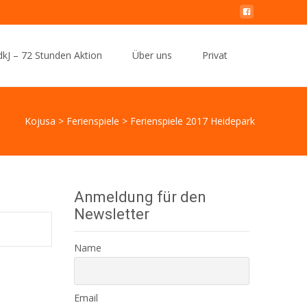
Search
kJ – 72 Stunden Aktion
Über uns
Privat
for:
Kojusa
>
Ferienspiele
>
Ferienspiele 2017 Heidepark
Anmeldung für den
Newsletter
Name
Email