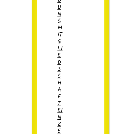
D
U
N
G
M
IT
G
LI
E
D
S
C
H
A
F
T
EI
N
Z
E