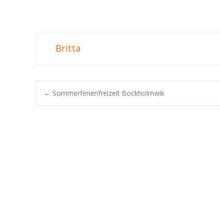
Britta
Post
←
Sommerferienfreizeit Bockholmwik
navigation