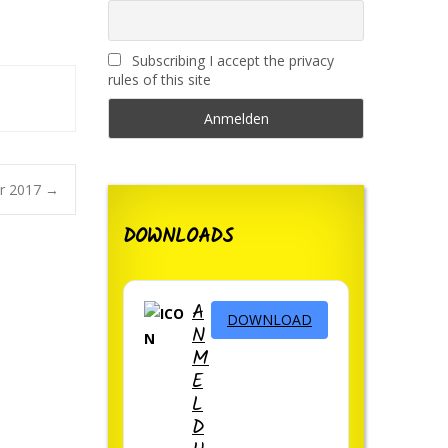
Subscribing I accept the privacy
rules of this site
r 2017
→
DOWNLOADS
A
DOWNLOAD
N
M
E
L
D