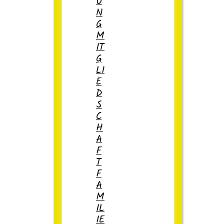
U
N
G
M
IT
G
LI
E
D
S
C
H
A
F
T
F
A
M
IL
IE